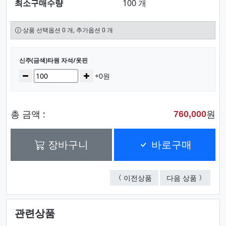
최소구매수량
100 개
상품 선택옵션 0 개, 추가옵션 0 개
선택된 옵션
신주(금색)타원 자석/옷핀
수량
감소
증가
+0원
총 금액 :
원
760,000
장바구니
바로구매
신형 고급자석(금색/은색
칼라평판
이전상품
다음 상품
관련상품