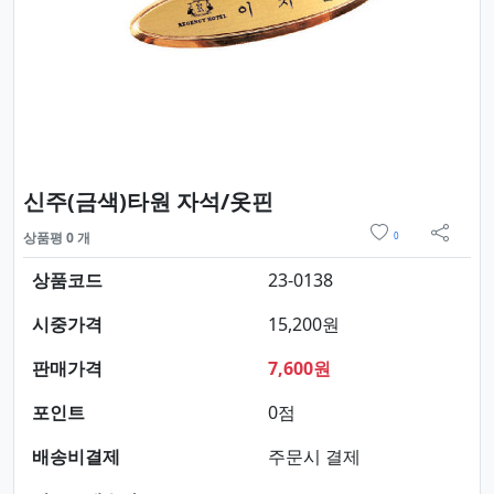
요약정보 및 구매
신주(금색)타원 자석/옷핀
위시리스트
상품평 0 개
0
sns 
상품코드
23-0138
시중가격
15,200원
판매가격
7,600원
포인트
0점
배송비결제
주문시 결제