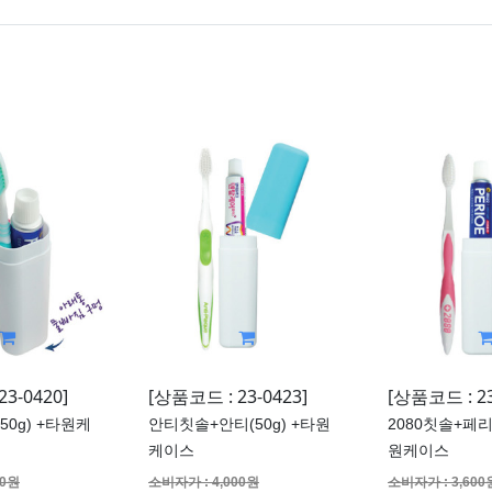
3-0420]
[상품코드 : 23-0423]
[상품코드 : 23
0g) +타원케
안티칫솔+안티(50g) +타원
2080칫솔+페리오
케이스
원케이스
20원
소비자가 : 4,000원
소비자가 : 3,600