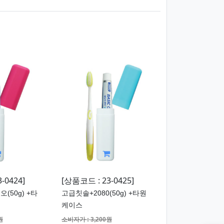
-0424]
[상품코드 : 23-0425]
(50g) +타
고급칫솔+2080(50g) +타원
케이스
원
소비자가 : 3,200원