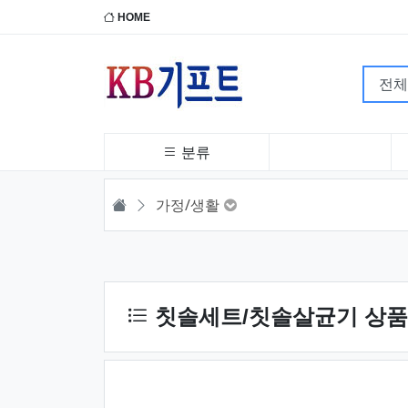
HOME
분류
HOME
가정/생활
상품 정렬
칫솔세트/칫솔살균기 상