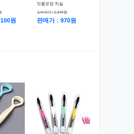
잇몸모양 치실
원
소비자가 : 1,940원
,100원
판매가 : 970원