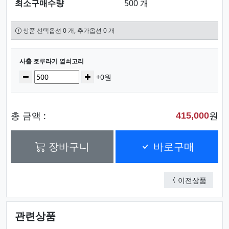
최소구매수량
500 개
상품 선택옵션 0 개, 추가옵션 0 개
선택된 옵션
사출 호루라기 열쇠고리
수량
감소
증가
+0원
총 금액 :
원
415,000
장바구니
바로구매
투명 
이전상품
관련상품