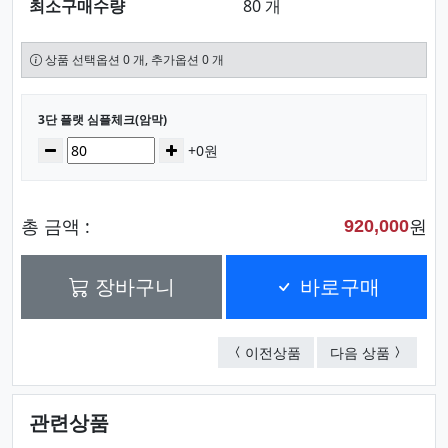
최소구매수량
80 개
상품 선택옵션 0 개, 추가옵션 0 개
선택된 옵션
3단 플랫 심플체크(암막)
수량
감소
증가
+0원
총 금액 :
원
920,000
장바구니
바로구매
3단 플랫 슬림컬러솔리
상클레르 
이전상품
다음 상품
관련상품