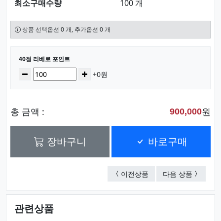
최소구매수량
100 개
상품 선택옵션 0 개, 추가옵션 0 개
선택된 옵션
40절 리베로 포인트
수량
감소
증가
+0원
총 금액 :
원
900,000
장바구니
바로구매
25절 리베로 포인트
버팔로 P
이전상품
다음 상품
관련상품