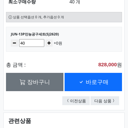
최소구매수량
40 개
상품 선택옵션 0 개, 추가옵션 0 개
선택된 옵션
JUN-13P만능공구세트(SJ2620)
수량
감소
증가
+0원
총 금액 :
원
828,000
장바구니
바로구매
JUN-13P만능공구세트(SJ
JUN - 
이전상품
다음 상품
관련상품