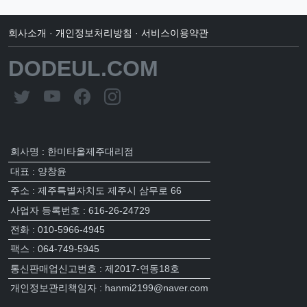
회사소개
·
개인정보처리방침
·
서비스이용약관
DODEUL.COM
회사명 : 한미타올제주대리점
대표 : 양창윤
주소 : 제주특별자치도 제주시 삼무로 66
사업자 등록번호 : 616-26-24729
전화 : 010-5966-4945
팩스 : 064-749-5945
통신판매업신고번호 : 제2017-연동18호
개인정보관리책임자 : hanmi2199@naver.com