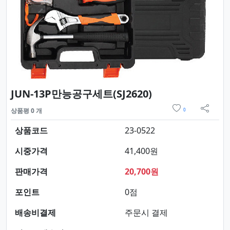
요약정보 및 구매
JUN-13P만능공구세트(SJ2620)
위시리스트
상품평 0 개
0
sns 
상품코드
23-0522
시중가격
41,400원
판매가격
20,700원
포인트
0점
배송비결제
주문시 결제