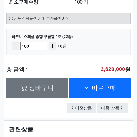
최소구매수량
100 개
상품 선택옵션 0 개, 추가옵션 0 개
선택된 옵션
하모니 스페셜 중형 구급함 1호 (22종)
수량
감소
증가
+0원
총 금액 :
원
2,620,000
장바구니
바로구매
하모니 스페셜 중형 구급함
하모니 빅
이전상품
다음 상품
관련상품