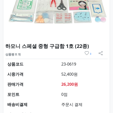
요약정보 
하모니 스페셜 중형 구급함 1호 (22종)
위시리스트
상품평 0 개
0
sns 
상품코드
23-0619
시중가격
52,400원
판매가격
26,200원
포인트
0점
배송비결제
주문시 결제