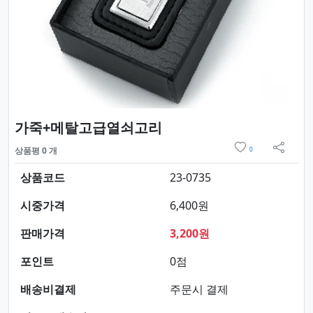
요약정보 및 구매
가죽+메탈고급열쇠고리
위시리스트
상품평 0 개
0
sns 
상품코드
23-0735
시중가격
6,400원
판매가격
3,200원
포인트
0점
배송비결제
주문시 결제