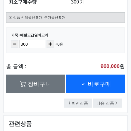
최소구매수량
300 개
상품 선택옵션 0 개, 추가옵션 0 개
선택된 옵션
가죽+메탈고급열쇠고리
수량
감소
증가
+0원
총 금액 :
원
960,000
장바구니
바로구매
가죽 메탈 직사각 열쇠
가죽고급
이전상품
다음 상품
관련상품