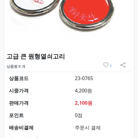
요약정보 및 구매
고급 큰 원형열쇠고리
위시리스트
상품평 0 개
0
sns 
상품코드
23-0765
시중가격
4,200원
판매가격
2,100원
포인트
0점
배송비결제
주문시 결제