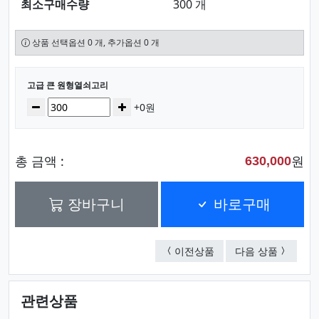
최소구매수량
300 개
상품 선택옵션 0 개, 추가옵션 0 개
선택된 옵션
고급 큰 원형열쇠고리
수량
감소
증가
+0원
총 금액 :
원
630,000
장바구니
바로구매
시진 액자 키홀더
원 회전
이전상품
다음 상품
관련상품