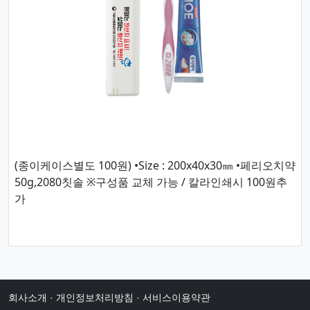
(종이케이스별도 100원) •Size : 200x40x30㎜ •페리오치약
50g,2080칫솔 ※구성품 교체 가능 / 칼라인쇄시 100원추
가
회사소개
·
개인정보처리방침
·
서비스이용약관