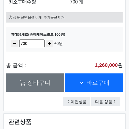
최소구매수량
700 개
상품 선택옵션 0 개, 추가옵션 0 개
선택된 옵션
휴대용세트(종이케이스별도 100원)
수량
감소
증가
+0원
총 금액 :
원
1,260,000
장바구니
바로구매
휴대용세트(종이케이스별
휴대용세트
이전상품
다음 상품
관련상품