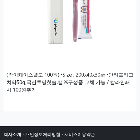
(종이케이스별도 100원) •Size : 200x40x30㎜ •안티프라그
치약50g,국산투명칫솔,캡 ※구성품 교체 가능 / 칼라인쇄
시 100원추가
회사소개
·
개인정보처리방침
·
서비스이용약관