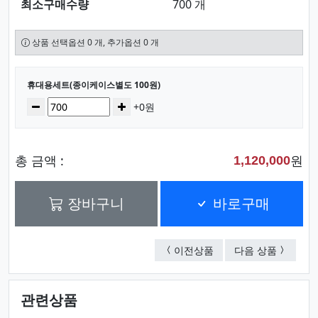
최소구매수량
700 개
상품 선택옵션 0 개, 추가옵션 0 개
선택된 옵션
휴대용세트(종이케이스별도 100원)
수량
감소
증가
+0원
총 금액 :
원
1,120,000
장바구니
바로구매
휴대용세트(종이케이스별
휴대용세트
이전상품
다음 상품
관련상품