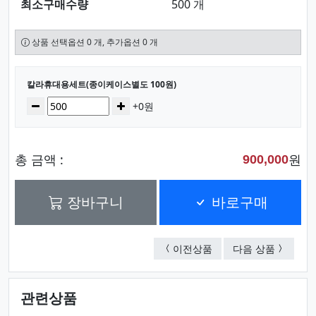
최소구매수량
500 개
상품 선택옵션 0 개, 추가옵션 0 개
선택된 옵션
칼라휴대용세트(종이케이스별도 100원)
수량
감소
증가
+0원
총 금액 :
원
900,000
장바구니
바로구매
칼라휴대용세트(종이케이
휴대용세트
이전상품
다음 상품
관련상품