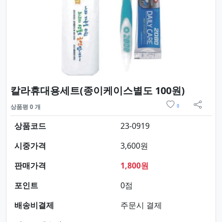
요약정보
칼라휴대용세트(종이케이스별도 100원)
위시리스트
상품평 0 개
0
sns 
상품코드
23-0919
시중가격
3,600원
판매가격
1,800원
포인트
0점
배송비결제
주문시 결제