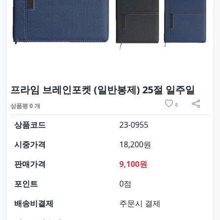
요약정
프라임 브레인포켓 (일반봉제) 25절 일주일
위시리스트
상품평 0 개
0
sns 
상품코드
23-0955
시중가격
18,200원
판매가격
9,100원
포인트
0점
배송비결제
주문시 결제