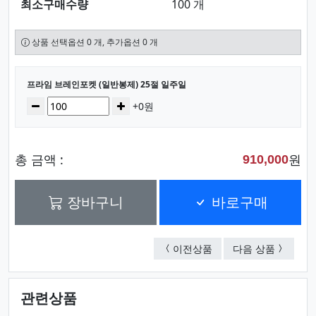
최소구매수량
100 개
상품 선택옵션 0 개, 추가옵션 0 개
선택된 옵션
프라임 브레인포켓 (일반봉제) 25절 일주일
수량
감소
증가
+0원
총 금액 :
원
910,000
장바구니
바로구매
프라임 브레인포켓 (일반
프라임 브
이전상품
다음 상품
관련상품