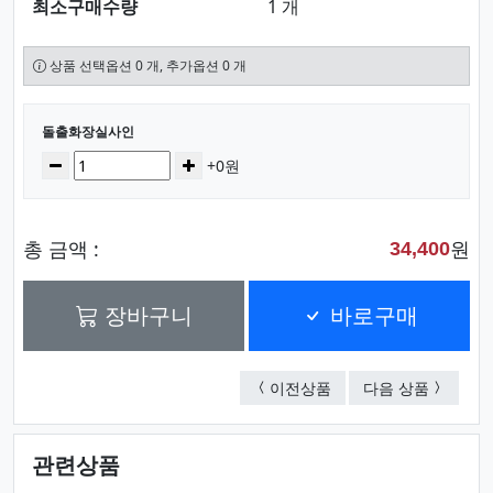
최소구매수량
1 개
상품 선택옵션 0 개, 추가옵션 0 개
선택된 옵션
돌출화장실사인
수량
감소
증가
+0원
총 금액 :
원
34,400
장바구니
바로구매
돌출화장실사인
돌출화장
이전상품
다음 상품
관련상품