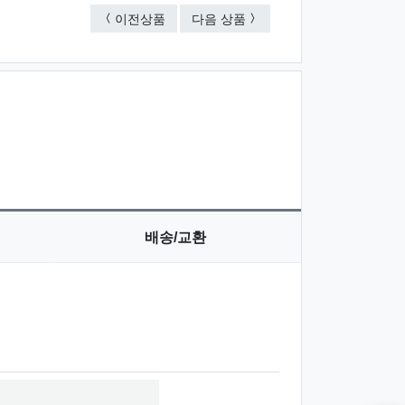
스텐부식명찰
아크릴씰크인쇄명찰
이전상품
다음 상품
배송/교환