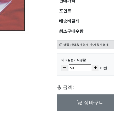
판매가격
포인트
배송비결제
최소구매수량
상품 선택옵션 0 개, 추가옵션 0 개
선택된 옵션
아크릴접이식명찰
수량
감소
증가
+0원
총 금액 :
장바구니