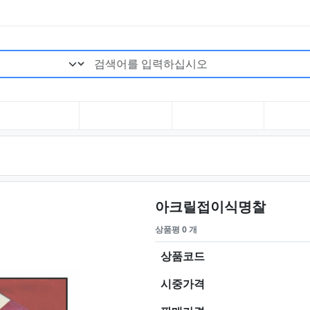
검색어 필수
요약정
아크릴접이식명찰
상품평 0 개
상품코드
시중가격