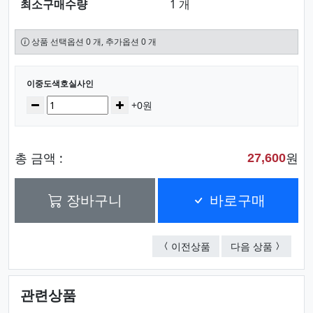
최소구매수량
1 개
상품 선택옵션 0 개, 추가옵션 0 개
선택된 옵션
이중도색호실사인
수량
감소
증가
+0원
총 금액 :
원
27,600
장바구니
바로구매
이중도색호실사인
계단층표
이전상품
다음 상품
관련상품