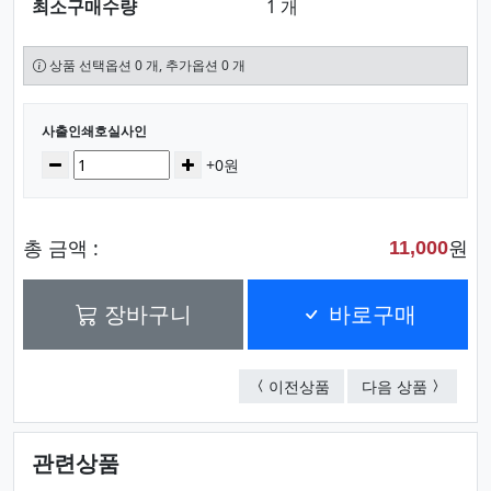
최소구매수량
1 개
상품 선택옵션 0 개, 추가옵션 0 개
선택된 옵션
사출인쇄호실사인
수량
감소
증가
+0원
총 금액 :
원
11,000
장바구니
바로구매
사출인쇄호실사인
사출인쇄
이전상품
다음 상품
관련상품