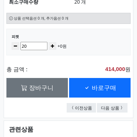
최소구매수량
20 개
상품 선택옵션 0 개, 추가옵션 0 개
선택된 옵션
피켓
수량
감소
증가
+0원
총 금액 :
원
414,000
장바구니
바로구매
피켓
마라톤번
이전상품
다음 상품
관련상품