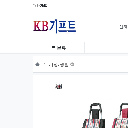
HOME
분류
HOME
가정/생활
1번째 이미지 새창