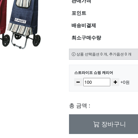
판매가격
포인트
배송비결제
최소구매수량
상품 선택옵션 0 개, 추가옵션 0 개
선택된 옵션
스트라이프 쇼핑 캐리어
수량
감소
증가
+0원
총 금액 :
장바구니