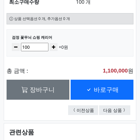
최소구매수량
100 개
상품 선택옵션 0 개, 추가옵션 0 개
선택된 옵션
검정 꽃무늬 쇼핑 캐리어
수량
감소
증가
+0원
총 금액 :
원
1,100,000
장바구니
바로구매
검정 나뭇잎 쇼핑 캐리
보온보냉
이전상품
다음 상품
관련상품