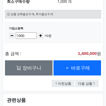
최소구매수량
1,000 개
상품 선택옵션 0 개, 추가옵션 0 개
선택된 옵션
기업쇼핑백
수량
감소
증가
+0원
총 금액 :
원
1,400,000
장바구니
바로구매
크라프트지쇼핑백
기업쇼핑
이전상품
다음 상품
관련상품