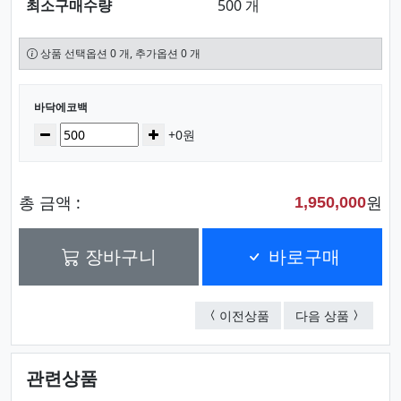
최소구매수량
500 개
상품 선택옵션 0 개, 추가옵션 0 개
선택된 옵션
바닥에코백
수량
감소
증가
+0원
총 금액 :
원
1,950,000
장바구니
바로구매
바닥에코백
사각에코
이전상품
다음 상품
관련상품