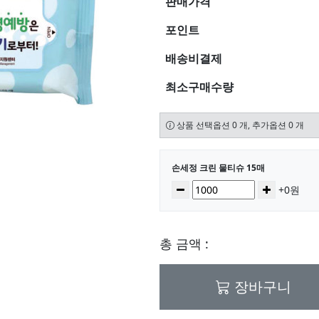
판매가격
포인트
배송비결제
최소구매수량
상품 선택옵션 0 개, 추가옵션 0 개
선택된 옵션
손세정 크린 물티슈 15매
수량
감소
증가
+0원
총 금액 :
장바구니