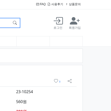
FAQ
사용후기
상품문의
로그인
회원가입
요약정보 및 구매
위시리스트
0
sns 공유
23-10254
560원