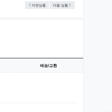
손세정 크린 물티슈 20매
손세정 크린 물티슈 10매
이전상품
다음 상품
배송/교환