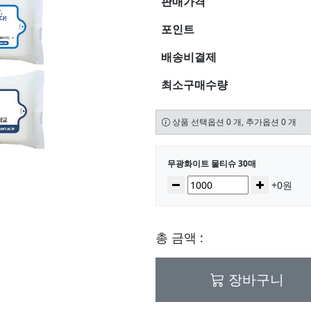
판매가격
포인트
배송비결제
최소구매수량
상품 선택옵션 0 개, 추가옵션 0 개
선택된 옵션
무광화이트 물티슈 30매
수량
감소
증가
+0원
총 금액 :
장바구니