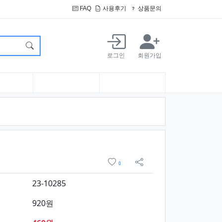
FAQ
사용후기
상품문의
로그인
회원가입
요약정보 및 구매
위시리스트
0
sns 공유
23-10285
920원