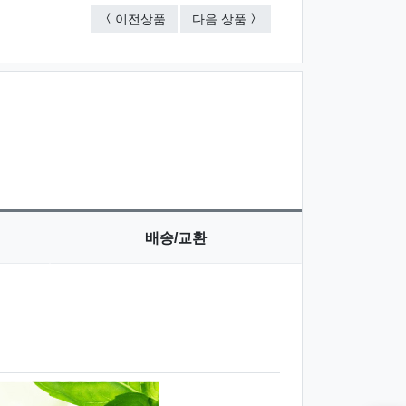
무광화이트 물티슈 25매
깨끗한 3종 물티슈(3종 섞임)
이전상품
다음 상품
배송/교환