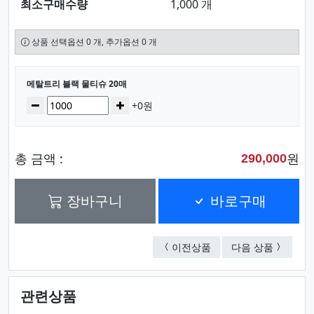
최소구매수량
1,000 개
상품 선택옵션 0 개, 추가옵션 0 개
선택된 옵션
메탈트리 블랙 물티슈 20매
수량
감소
증가
+0원
총 금액 :
원
290,000
장바구니
바로구매
메탈트리 블랙 물티슈 1
메탈트리 
이전상품
다음 상품
관련상품