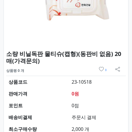
소량 비닐독판 물티슈(캡형)(동판비 없음) 20
요약정보 및 구매
매(가격문의)
위시리스트
상품평 0 개
0
sns 
상품코드
23-10518
판매가격
0원
포인트
0점
배송비결제
주문시 결제
최소구매수량
2,000 개