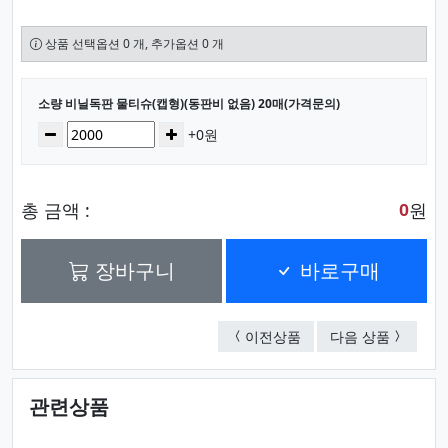
상품 선택옵션 0 개, 추가옵션 0 개
선택된 옵션
소량 비닐독판 물티슈(캡형)(동판비 없음) 20매(가격문의)
수량
감소
증가
+0원
총 금액 :
원
0
장바구니
바로구매
소량 비닐독판 물티슈(캡
비닐독판 
이전상품
다음 상품
관련상품