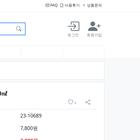
FAQ
사용후기
상품문의
로그인
회원가입
요약정보 및 구매
0㎖
위시리스트
0
sns 공유
23-10689
7,800원