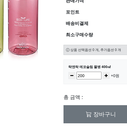
판매가격
포인트
배송비결제
최소구매수량
상품 선택옵션 0 개, 추가옵션 0 개
선택된 옵션
락앤락 에코슬림 물병 400㎖
수량
감소
증가
+0원
총 금액 :
장바구니