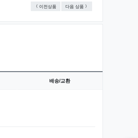
락앤락 에코슬림 물병 500㎖
락앤락 비스프리 디어물병 7
이전상품
다음 상품
배송/교환