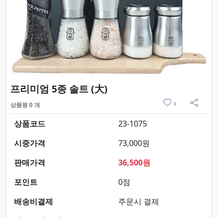
요약정보 및 구매
프리미엄 5종 솔트 (大)
위시리스트
상품평 0 개
0
sns 
상품코드
23-1075
시중가격
73,000원
판매가격
36,500원
포인트
0점
배송비결제
주문시 결제