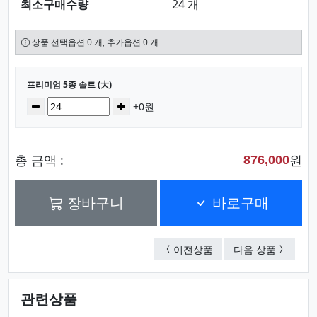
최소구매수량
24 개
상품 선택옵션 0 개, 추가옵션 0 개
선택된 옵션
프리미엄 5종 솔트 (大)
수량
감소
증가
+0원
총 금액 :
원
876,000
장바구니
바로구매
시그니처 터틀 여권지
후추 소금
이전상품
다음 상품
관련상품