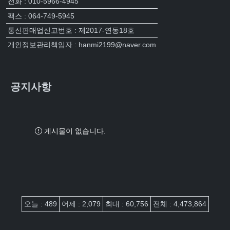
전화 : 010-5966-4945
팩스 : 064-749-5945
통신판매업신고번호 : 제2017-연동18호
개인정보관리책임자 : hanmi2199@naver.com
공지사항
게시물이 없습니다.
접속자집계
오늘 : 489
어제 : 2,079
최대 : 60,756
전체 : 4,473,864