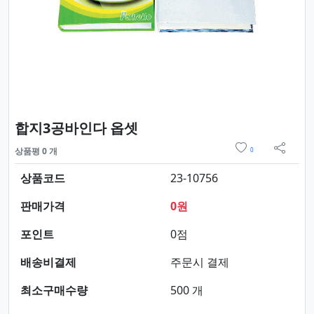
요약정보 및 구매
합지3공바인다 옵셋
위시리스트
상품평 0 개
0
sns 
상품코드
23-10756
판매가격
0원
포인트
0점
배송비결제
주문시 결제
최소구매수량
500 개