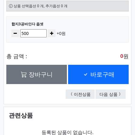
상품 선택옵션 0 개, 추가옵션 0 개
선택된 옵션
합지3공바인다 옵셋
수량
감소
증가
+0원
총 금액 :
원
0
장바구니
바로구매
합지D링3공바인다(A4)
PVC O링
이전상품
다음 상품
관련상품
등록된 상품이 없습니다.