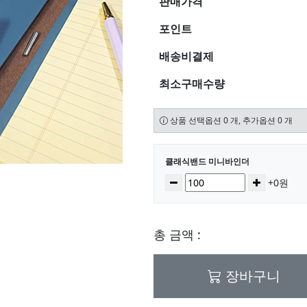
판매가격
포인트
배송비결제
최소구매수량
상품 선택옵션 0 개, 추가옵션 0 개
선택된 옵션
클래식밴드 미니바인더
수량
감소
증가
+0원
총 금액 :
장바구니