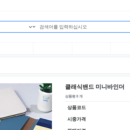
검색어 필수
요
클래식밴드 미니바인더
상품평 0 개
상품코드
시중가격