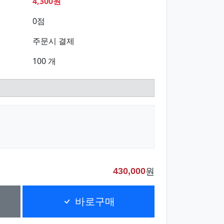
4,300원
0점
주문시 결제
100 개
원
430,000
바로구매