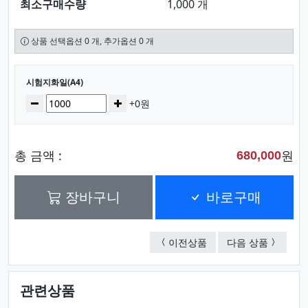
최소구매수량
1,000 개
상품 선택옵션 0 개, 추가옵션 0 개
선택된 옵션
시험지화일(A4)
수량
감소
증가
+0원
총 금액 :
원
680,000
장바구니
바로구매
쫄대화일(A4)
둥근쫄대화
이전상품
다음 상품
관련상품