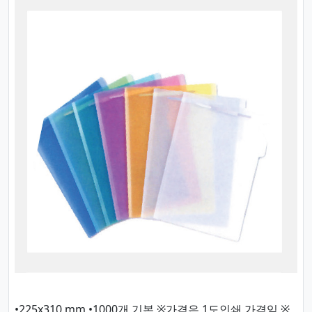
•225x310 mm •1000개 기본 ※가격은 1도인쇄 가격임 ※