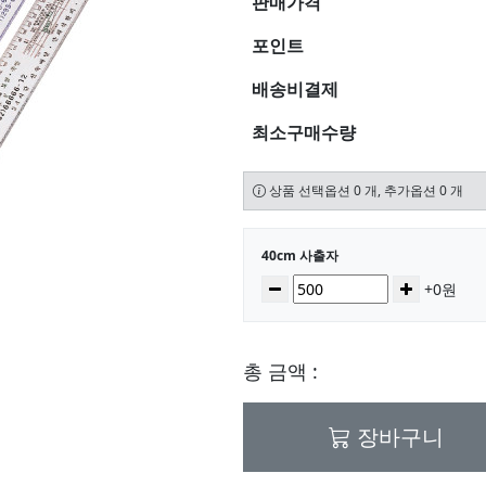
판매가격
포인트
배송비결제
최소구매수량
상품 선택옵션 0 개, 추가옵션 0 개
선택된 옵션
40cm 사출자
수량
감소
증가
+0원
총 금액 :
장바구니