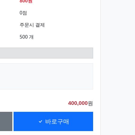
800원
0점
주문시 결제
500 개
원
400,000
바로구매