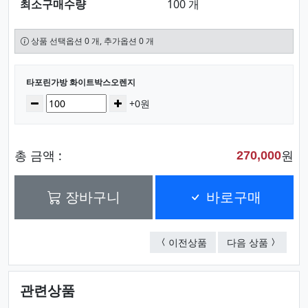
최소구매수량
100 개
상품 선택옵션 0 개, 추가옵션 0 개
선택된 옵션
타포린가방 화이트박스오렌지
수량
감소
증가
+0원
총 금액 :
원
270,000
장바구니
바로구매
특대형타포린가방 520
타포린가
이전상품
다음 상품
관련상품