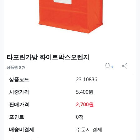
요약정보 및 구매
타포린가방 화이트박스오렌지
위시리스트
상품평 0 개
0
sns 
상품코드
23-10836
시중가격
5,400원
판매가격
2,700원
포인트
0점
배송비결제
주문시 결제