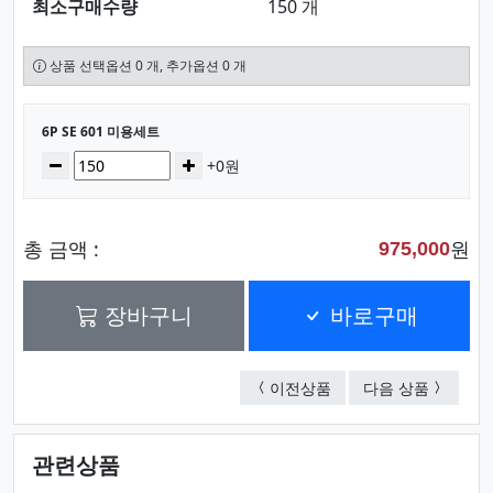
최소구매수량
150 개
상품 선택옵션 0 개, 추가옵션 0 개
선택된 옵션
6P SE 601 미용세트
수량
감소
증가
+0원
총 금액 :
원
975,000
장바구니
바로구매
9P SE 812 미용세트
6P SE 
이전상품
다음 상품
관련상품