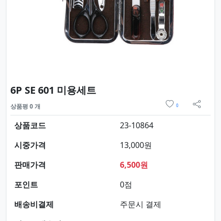
요약정보 및 구매
6P SE 601 미용세트
위시리스트
상품평 0 개
0
sns 
상품코드
23-10864
시중가격
13,000원
판매가격
6,500원
포인트
0점
배송비결제
주문시 결제