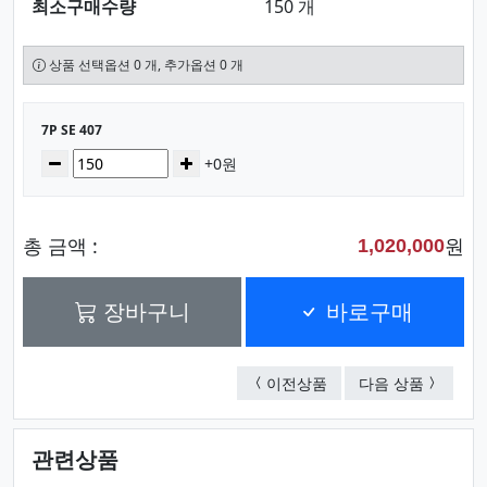
최소구매수량
150 개
상품 선택옵션 0 개, 추가옵션 0 개
선택된 옵션
7P SE 407
수량
감소
증가
+0원
총 금액 :
원
1,020,000
장바구니
바로구매
육각망사 (색상다양)
7P SE 40
이전상품
다음 상품
관련상품