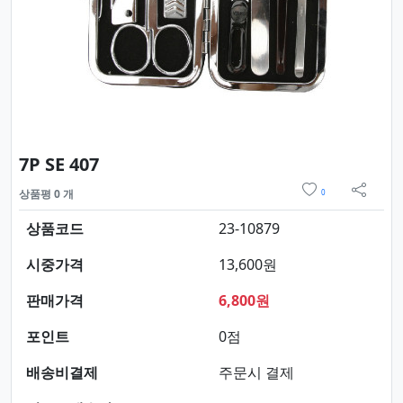
요약정보 및 구매
7P SE 407
위시리스트
상품평 0 개
0
sns 
상품코드
23-10879
시중가격
13,600원
판매가격
6,800원
포인트
0점
배송비결제
주문시 결제