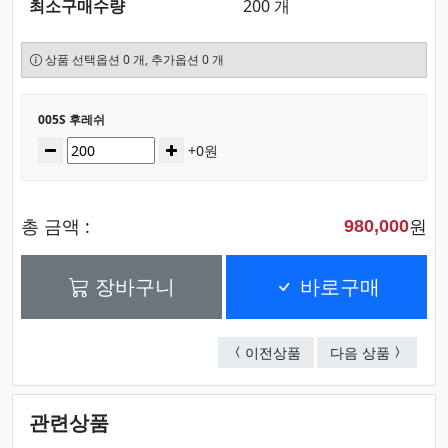
최소구매수량
200 개
상품 선택옵션 0 개, 추가옵션 0 개
선택된 옵션
005S 후레쉬
수량
감소
증가
+0원
총 금액 :
원
980,000
장바구니
바로구매
5와트 미니후레쉬
E13 후
이전상품
다음 상품
관련상품