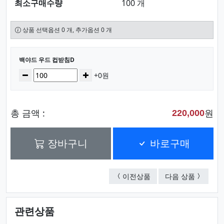
최소구매수량
100 개
상품 선택옵션 0 개, 추가옵션 0 개
선택된 옵션
백야드 우드 컵받침D
수량
감소
증가
+0원
총 금액 :
원
220,000
장바구니
바로구매
백야드 우드 컵받침C
백야드 
이전상품
다음 상품
관련상품