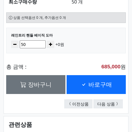
최소구매수량
50 개
상품 선택옵션 0 개, 추가옵션 0 개
선택된 옵션
레인트리 핸들 베이직 도마
수량
감소
증가
+0원
총 금액 :
원
685,000
장바구니
바로구매
레인트리 핸들 엣찌 도
레인트리 
이전상품
다음 상품
관련상품