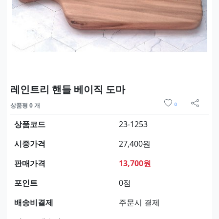
요약정보 및 구매
레인트리 핸들 베이직 도마
위시리스트
상품평 0 개
0
sns 
상품코드
23-1253
시중가격
27,400원
판매가격
13,700원
포인트
0점
배송비결제
주문시 결제