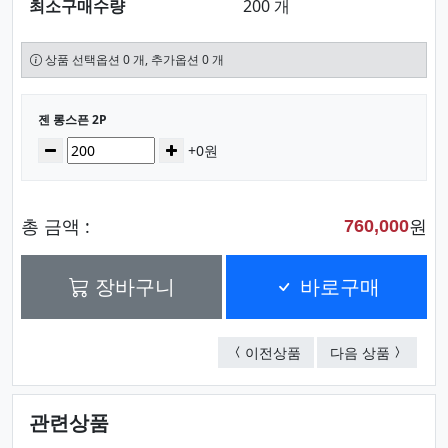
최소구매수량
200 개
상품 선택옵션 0 개, 추가옵션 0 개
선택된 옵션
젠 롱스픈 2P
수량
감소
증가
+0원
총 금액 :
원
760,000
장바구니
바로구매
젠 롱스픈 5P
스윗 하트
이전상품
다음 상품
관련상품