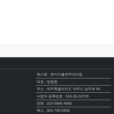
회사명 : 한미타올제주대리점
대표 : 양창윤
주소 : 제주특별자치도 제주시 삼무로 66
사업자 등록번호 : 616-26-24729
전화 : 010-5966-4945
팩스 : 064-749-5945