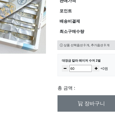
판매가격
포인트
배송비결제
최소구매수량
상품 선택옵션 0 개, 추가옵션 0 개
선택된 옵션
대장금 칼라 레이저 수저 2벌
수량
감소
증가
+0원
총 금액 :
장바구니