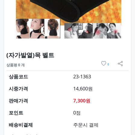
요약정보 및 구매
(자가발열)목 벨트
위시리스트
상품평 0 개
0
sns 
상품코드
23-1363
시중가격
14,600원
판매가격
7,300원
포인트
0점
배송비결제
주문시 결제