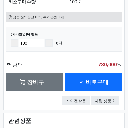
최소구매수량
100 개
상품 선택옵션 0 개, 추가옵션 0 개
선택된 옵션
(자가발열)목 벨트
수량
감소
증가
+0원
총 금액 :
원
730,000
장바구니
바로구매
대나무 효자손
(볼회전
이전상품
다음 상품
관련상품