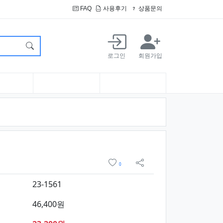
FAQ
사용후기
상품문의
로그인
회원가입
 구매
위시리스트
0
sns 공유
23-1561
46,400원