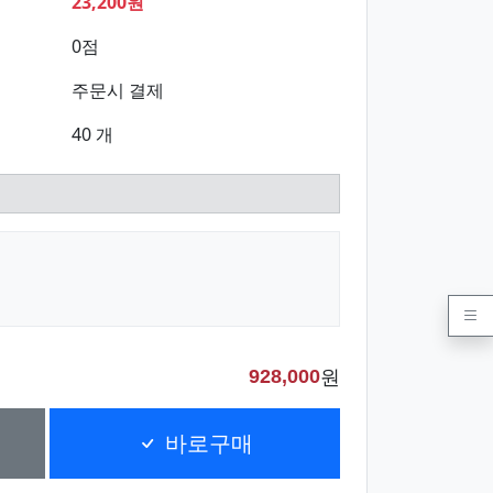
23,200원
0점
주문시 결제
40 개
원
928,000
바로구매