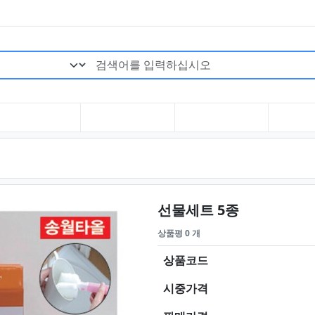
검색어 필수
요약정보 및
선물세트 5종
상품평 0 개
상품코드
시중가격