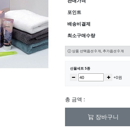
판매가격
포인트
배송비결제
최소구매수량
상품 선택옵션 0 개, 추가옵션 0 개
선택된 옵션
선물세트 5종
수량
감소
증가
+0원
총 금액 :
장바구니