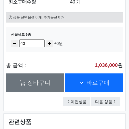
최소구매수량
40 개
상품 선택옵션 0 개, 추가옵션 0 개
선택된 옵션
선물세트 6종
수량
감소
증가
+0원
총 금액 :
원
1,036,000
장바구니
바로구매
선물세트 6종
선물세트 
이전상품
다음 상품
관련상품