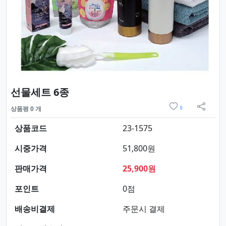
요약정보 및 구매
선물세트 6종
위시리스트
상품평 0 개
0
sns 
상품코드
23-1575
시중가격
51,800원
판매가격
25,900원
포인트
0점
배송비결제
주문시 결제