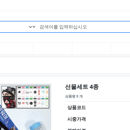
검색어 필수
요약정보 및
선물세트 4종
상품평 0 개
상품코드
시중가격