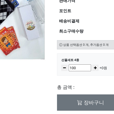
판매가격
포인트
배송비결제
최소구매수량
상품 선택옵션 0 개, 추가옵션 0 개
선택된 옵션
선물세트 4종
수량
감소
증가
+0원
총 금액 :
장바구니