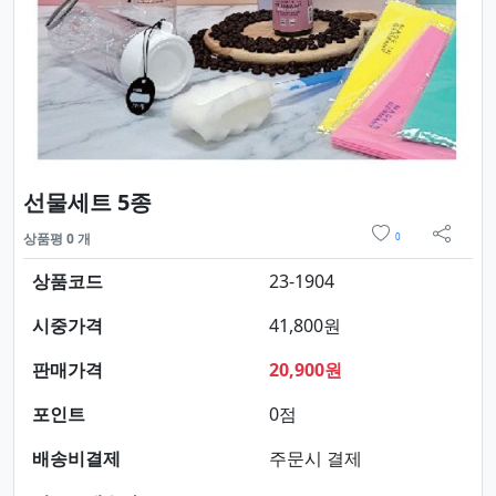
요약정보 및 구매
선물세트 5종
위시리스트
상품평 0 개
0
sns 
상품코드
23-1904
시중가격
41,800원
판매가격
20,900원
포인트
0점
배송비결제
주문시 결제