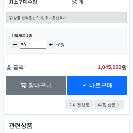
최소구매수량
50 개
상품 선택옵션 0 개, 추가옵션 0 개
선택된 옵션
선물세트 5종
수량
감소
증가
+0원
총 금액 :
원
1,045,000
장바구니
바로구매
선물세트 4종
선물세트 
이전상품
다음 상품
관련상품