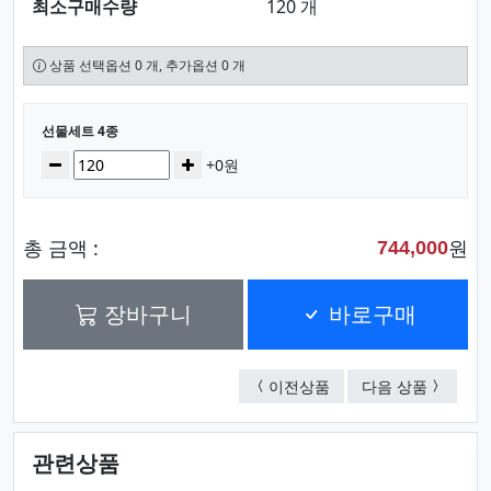
최소구매수량
120 개
상품 선택옵션 0 개, 추가옵션 0 개
선택된 옵션
선물세트 4종
수량
감소
증가
+0원
총 금액 :
원
744,000
장바구니
바로구매
선물세트 4종
선물세트 
이전상품
다음 상품
관련상품