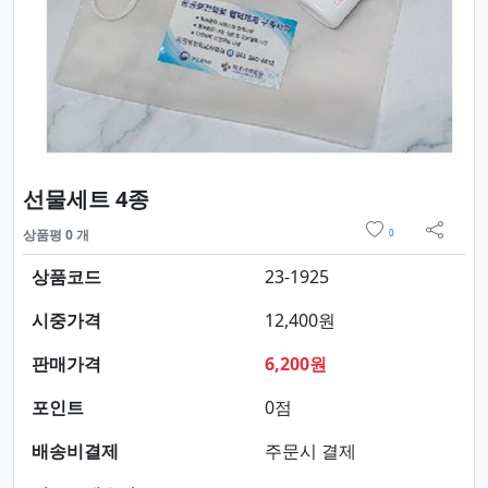
요약정보 및 구매
선물세트 4종
위시리스트
상품평 0 개
0
sns 
상품코드
23-1925
시중가격
12,400원
판매가격
6,200원
포인트
0점
배송비결제
주문시 결제