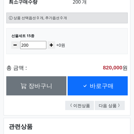
최소구매수량
200 개
상품 선택옵션 0 개, 추가옵션 0 개
선택된 옵션
선물세트 15종
수량
감소
증가
+0원
총 금액 :
원
820,000
장바구니
바로구매
선물세트 4종
선물세트 
이전상품
다음 상품
관련상품