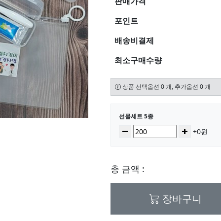
판매가격
포인트
배송비결제
최소구매수량
상품 선택옵션 0 개, 추가옵션 0 개
선택된 옵션
선물세트 5종
수량
감소
증가
+0원
총 금액 :
장바구니