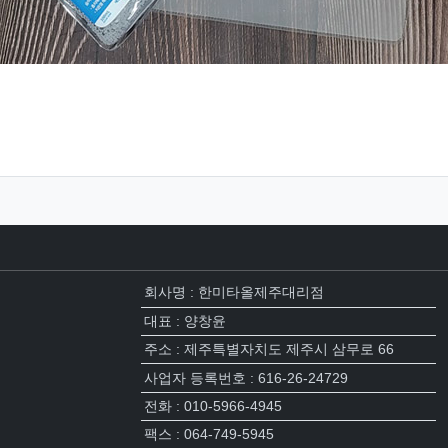
회사명 : 한미타올제주대리점
대표 : 양창윤
주소 : 제주특별자치도 제주시 삼무로 66
사업자 등록번호 : 616-26-24729
전화 : 010-5966-4945
팩스 : 064-749-5945