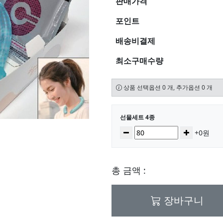
판매가격
포인트
배송비결제
최소구매수량
상품 선택옵션 0 개, 추가옵션 0 개
선택된 옵션
선물세트 4종
수량
감소
증가
+0원
총 금액 :
장바구니