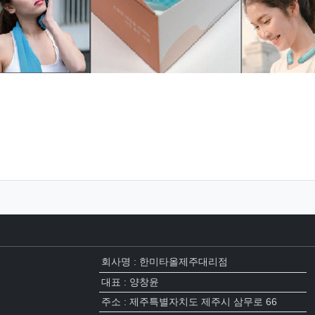
회사명 : 한미타올제주대리점
대표 : 양창윤
주소 : 제주특별자치도 제주시 삼무로 66