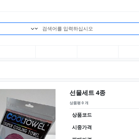
검색어 필수
요약정보 및
선물세트 4종
상품평 0 개
상품코드
시중가격