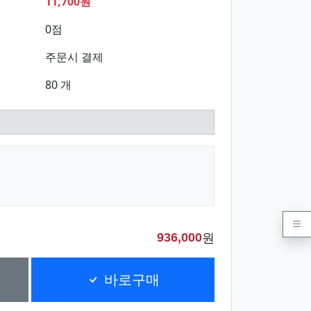
11,700원
0점
주문시 결제
80 개
원
936,000
바로구매