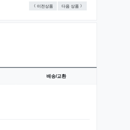
KF94 마스크-칼라인쇄
쿨토시+쿨스카프
이전상품
다음 상품
배송/교환