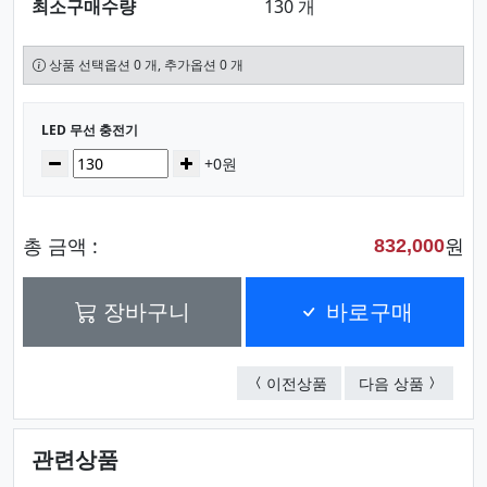
최소구매수량
130 개
상품 선택옵션 0 개, 추가옵션 0 개
선택된 옵션
LED 무선 충전기
수량
감소
증가
+0원
총 금액 :
원
832,000
장바구니
바로구매
(LED스탠드)펜꽂이 무
(멀티)
이전상품
다음 상품
관련상품