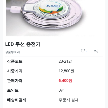
요약정보 및 구매
LED 무선 충전기
위시리스트
상품평 0 개
0
sns 
상품코드
23-2121
시중가격
12,800원
판매가격
6,400원
포인트
0점
배송비결제
주문시 결제